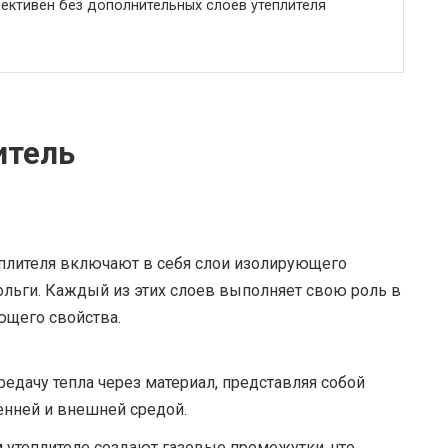
ктивен без дополнительных слоев утеплителя
итель
плителя включают в себя слои изолирующего
льги. Каждый из этих слоев выполняет свою роль в
ющего свойства.
дачу тепла через материал, представляя собой
енней и внешней средой.
утеплителе создают газовые промежутки, что